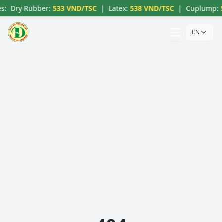
s:
Dry Rubber
:
533 VND/TSC
|
Latex
:
538 VND/TSC
|
Cuplump
:
EN